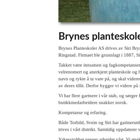
Brynes planteskol
Brynes Planteskoler AS drives av Siri Bry
Ringstad. Firmaet ble grunnlagt i 1887, Si
Takket være innsatsen og fagkompetansen t
velrenomert og anerkjent planteskole og ha
navn og rykte å ta vare på, og skal videre
av deres tillit. Derfor bygger vi videre på
Vi har flere gartnere i vår stab, og sørger f
butikkmedarbeidere snakker norsk.
Kompetanse og erfaring.
Både Torhild, Svein og Siri har gartnerutda
trives i vårt distrikt. Samtidig oppdaterer 
Yrkesstolthet preger arbeidet vårt. Vi øns