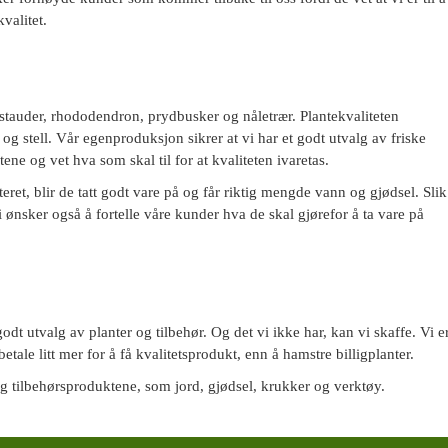
valitet.
 stauder, rhododendron, prydbusker og nåletrær. Plantekvaliteten
g stell. Vår egenproduksjon sikrer at vi har et godt utvalg av friske
tene og vet hva som skal til for at kvaliteten ivaretas.
ret, blir de tatt godt vare på og får riktig mengde vann og gjødsel. Slik
i ønsker også å fortelle våre kunder hva de skal gjørefor å ta vare på
odt utvalg av planter og tilbehør. Og det vi ikke har, kan vi skaffe. Vi e
betale litt mer for å få kvalitetsprodukt, enn å hamstre billigplanter.
og tilbehørsproduktene, som jord, gjødsel, krukker og verktøy.