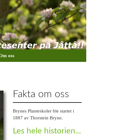
Om oss
BILDER
BLOGG
ÅPNINGSTIDER
Fakta om oss
Brynes Planteskoler ble startet i
1887 av Thorstein Bryne.
Les hele historien...