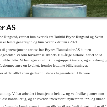
er AS
ne Ringstad, etter at hun overtok fra Torhild Bryne Ringstad og Svein
ri er femte generasjon og hun overtok driften i 2021.
il generasjonene før oss har Brynes Planteskoler AS blitt en
gesenter. Vi som forvalter selskapets 100-årige historie, har et solid
utvikle dette. Vi har også en stor kundegruppe å ivareta, og er avhengig
 fagkompetanse og kvalitet, fremfor lettvinte billigløsninger.
or at det alltid er en gartner til stede i hagesenteret. Alle våre
nning. Vi har arbeidet i bransjen et helt liv, og vet hvilke planter som
vi oss kontinuerlig, og er levende interessert i nyheter fra inn- og utland.
ker fornøyde kunder som kommer tilbake til oss fordi de vet at vi er til å